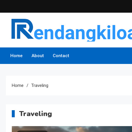
Skip
to
content
Eendangkiloan
Home
About
Contact
Home
Traveling
Traveling