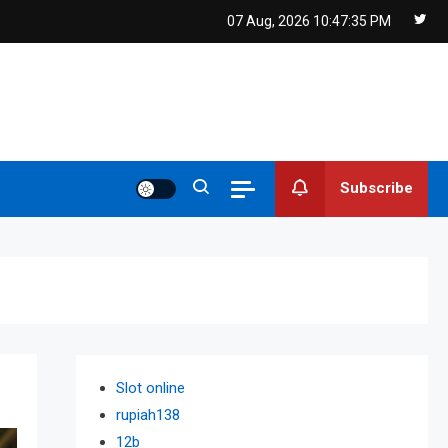
07 Aug, 2026
10:47:36 PM
Subscribe
Slot online
rupiah138
12b