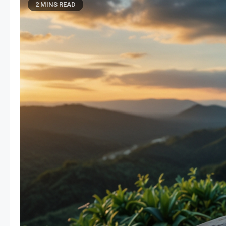
2 MINS READ