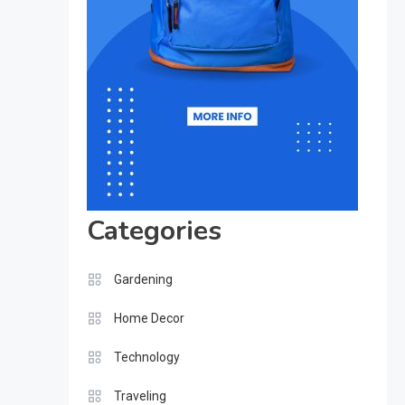
Categories
Gardening
Home Decor
Technology
Traveling