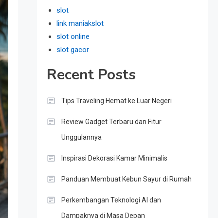
slot
link maniakslot
slot online
slot gacor
Recent Posts
Tips Traveling Hemat ke Luar Negeri
Review Gadget Terbaru dan Fitur
Unggulannya
Inspirasi Dekorasi Kamar Minimalis
Panduan Membuat Kebun Sayur di Rumah
Perkembangan Teknologi AI dan
Dampaknya di Masa Depan